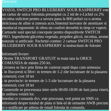
Descriere
VOZOL SWITCH PRO BLUEBERRY SOUR RASPBERRY este
un cartus de unica folosinta preumplut cu 2 ml de e-Lichid cu 2%
nicotina suficient pentru a savura pana la 800 pufuri cu o aroma
delicioasa de afine si zmeura acra.Sistemul inovator de atomizare si
mustiucul ergonomic iti ofera un confort deosebit in timp ce vapezi.
Cartusele sunt special concepute pentru dispozitivele SWITCH
PRO. Ingrediente:glicerina vegetala, propilen glicol, nicotina, arome
naturale si artificiale. Pachetul contine: 2 cartuse SWITCH PRO
BLUEBERRY SOUR RASPBERRY si instructiuni de folosire
Informatii livrare:
Oferim TRANSPORT GRATUIT in toata tara la ORICE
COMANDA de minim 250 lei.
Livrarea se face prin firma de curierat rapid dupa cum urmeaza:
- in Bucuresti si Ilfov: in termen de 1-2 zile lucratoare de la plasarea
comenzii; cost 18 lei
- in provincie: in termen de 1-3 zile lucratoare de la plasarea
comenzii; cost 18 lei
Comenzile se proceseaza intre orele 06:00-18:00 de luni pana vineri,
in ordinea venirii lor.
Imediat ce comanda dvs. este procesata, veti primi un SMS cu
informatii despre totalul de plata si link-ul de urmarire AWB precum
si o notificare pe adresa de email folosita in comanda.