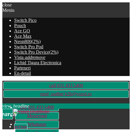
close
Meniu
Switch Pico
Pouch
Ace GO
Ace Max
Neon800(2%)
Switch Pro Pod
Switch Pro Device(2%)
Vista
add
remove
Lichid Tigara Electronica
Parteneri
En-detail
call
031 433 5400
mail_outline
b2b@vozol.ro
view_headline
call
031 433 5400
search
Messenger
Whatsapp
person