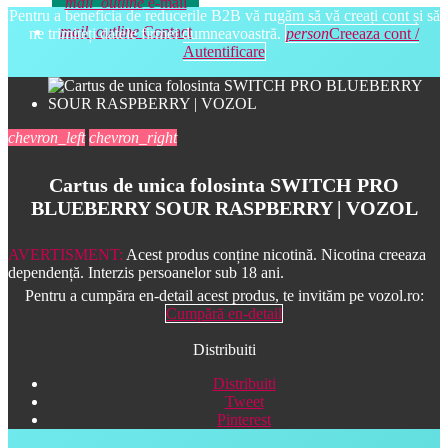
mail_outline
e-mail
Pentru a beneficia de reducerile B2B vă rugăm să vă creați cont și să
mail_outline
Contact
ne trimiteți datele firmei dumneavoastră.
person
Creeaza cont /
Autentificare
chevron_left
chevron_right
Cartus de unica folosinta SWITCH PRO
BLUEBERRY SOUR RASPBERRY | VOZOL
AVERTISMENT:
Acest produs conține nicotină. Nicotina creeaza
dependență. Interzis persoanelor sub 18 ani.
Pentru a cumpăra en-detail acest produs, te invităm pe vozol.ro:
Cumpără en-detail
Distribuiti
Distribuiti
Tweet
Pinterest