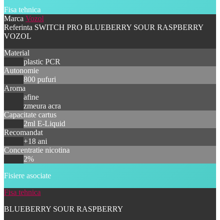
Fisa tehnica
Marca
Vozol
Referinta
SWITCH PRO BLUEBERRY SOUR RASPBERRY
VOZOL
Material
plastic PCR
Autonomie
800 pufuri
Aroma
afine
zmeura acra
Capacitate cartus
2ml E-Liquid
Recomandat
+18 ani
Concentratie nicotina
2%
Fisiere asociate
Fisa tehnica
BLUEBERRY SOUR RASPBERRY