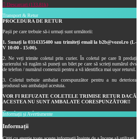

Descarcari (133.81k)
Transport & Retur
PROCEDURA DE RETUR
Pașii pe care trebuie să-i urmați sunt următorii:
1. Sunați la 0314335400 sau trimiteți email la b2b@vozol.ro
(L-
V 10:00 - 15:00).
2. Ne veți trimite coletul prin curier. În coletul pe care îl predați
curierului vă rugăm să puneți un bilet pe care să scrieți numărul dvs
de telefon / numărul comenzii pentru a vă identifica mai ușor returul.
3. Coletul trebuie ambalat corespunzător pentru a nu deteriora
produsul sau ambalajul acestuia.
VOR FI REFUZATE COLETELE TRIMISE RETUR DACĂ
ACESTEA NU SUNT AMBALATE CORESPUNZĂTOR!!
Taxe transport:
Informații și Avertismente
– Curier (livrare în toată țara, 1-3 zile lucrătoare) de la confirmarea
Informații
comenzii prin email / sms
Citiți cu atenție toate aceste informații înainte de a începe să utilizați
– Livrare prin curier: 17 lei + 0.1 lei pentru fiecare produs din