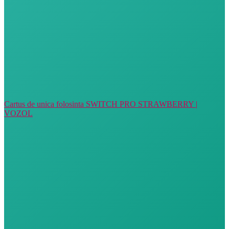
A se păstra la temperaturi sub 25°C, într-un spațiu curat și
uscat.
Nu lăsați produsul la vederea și la îndemâna copiilor și a
animalelor.
Cartus de unica folosinta SWITCH PRO STRAWBERRY |
VOZOL